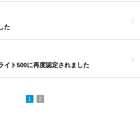
した
ライト500に再度認定されました
1
2