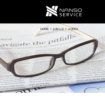
南双サ
HOME
お知らせ
㈱JERA