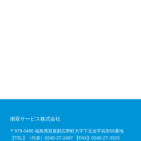
南双サービス株式会社
〒979-0400 福島県双葉郡広野町大字下北迫字浜田55番地
【TEL】（代表）
0240-27-2497
【FAX】0240-27-3323